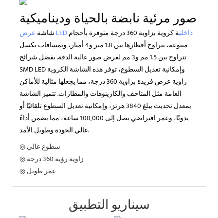
صور مرئية نابضة بالحياة وديناميكية
عرض LED داخلي
ة كروية بزاوية 360 درجة متوفرة بأحجام
شاشة
متنوعة، تتراوح أقطارها بين 1.8 متر و4 أمتار، وبمسافات بكسل
تتراوح بين 1.5 مم و3 مم لعرض صور عالية الدقة. بفضل شرائح
SMD LED وإمكانية تعديل السطوع، توفر هذه الشاشة الكروية
زاوية عرض فريدة بزاوية 360 درجة، مما يجعلها مثالية للأماكن
العامة مثل المتاحف والكازينوهات والمطارات. تتميز الشاشة
بمعدل تحديث يبلغ 3840 هرتز، وإمكانية تعديل السطوع تلقائيًا أو
يدويًا، وعمر افتراضي يصل إلى 100,000 ساعة، مما يضمن أداءً
عالي الجودة وطويل الأمد.
◎ سطوع عالي
◎ زاوية رؤية 360 درجة
◎ عمر طويل
سيناريو التطبيق