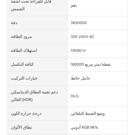
قابل للقراءة تحت أشعة
نعم
الشمس
3630000
دقة
100-240V AC
مزود الطاقة
150W/㎡
استهلاك الطاقة
160000 نقطة/متر مربع
كثافة البكسل
حامل حائط
خيارات التركيب
دعم تقنية النطاق الديناميكي
HLG
العالي (HDR)
وضع الضبط التلقائي
درجة حرارة اللون
أدوبي RGB 98%
نطاق الألوان