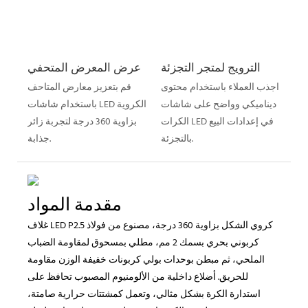
الترويج لمتجر التجزئة
عرض المعرض المتحفي
اجذب العملاء باستخدام محتوى
قم بتعزيز معارض المتاحف
ديناميكي وواضح على شاشات
باستخدام شاشات LED الكروية
الكرات LED في إعدادات البيع
بزاوية 360 درجة لتجربة زائر
بالتجزئة.
جذابة.
مقدمة المواد
غلاف LED P2.5 كروي الشكل بزاوية 360 درجة، مصنوع من فولاذ
كربوني بحري بسمك 2 مم، مطلي بمسحوق لمقاومة الضباب
الملحي، ثم مبطن بوحدات بولي كربونات خفيفة الوزن مقاومة
للحريق. أضلاع داخلية من الألومنيوم المصبوب تحافظ على
استدارة الكرة بشكل مثالي، وتعمل كمشتتات حرارية صامتة،