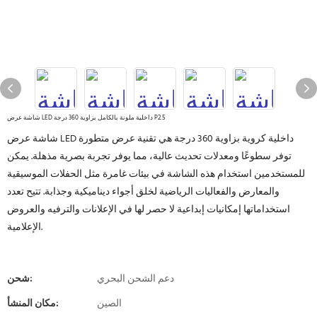
شاشة عرض LED داخلية ملونة بالكامل بزاوية 360 درجة P2.5
شاشة عرض LED داخلية كروية بزاوية 360 درجة هي تقنية عرض متطورة
توفر سطوعًا ومعدلات تحديث عالية، مما يوفر تجربة بصرية مذهلة. يمكن
للمستخدمين استخدام هذه الشاشة في بيئات غامرة مثل الحفلات الموسيقية
والمعارض والفعاليات الرياضية لخلق أجواء ديناميكية وجذابة. تتيح تعدد
استخداماتها إمكانيات إبداعية لا حصر لها في الإعلانات والترفيه والعروض
الإعلامية.
دعم الشحن البحري
شحن:
الصين
مكان المنشأ: