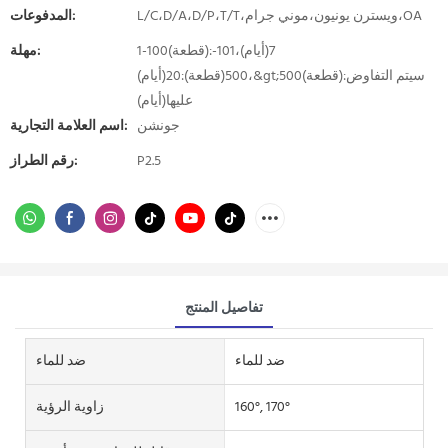
L/C،D/A،D/P،T/T،ويسترن يونيون،موني جرام،OA
المدفوعات:
1-100(قطعة):7(أيام)،101-
مهلة:
500(قطعة):20(أيام)،&gt;500(قطعة):سيتم التفاوض
عليها(أيام)
جونشن
اسم العلامة التجارية:
P2.5
رقم الطراز:
تفاصيل المنتج
ضد للماء
ضد للماء
160°, 170°
زاوية الرؤية