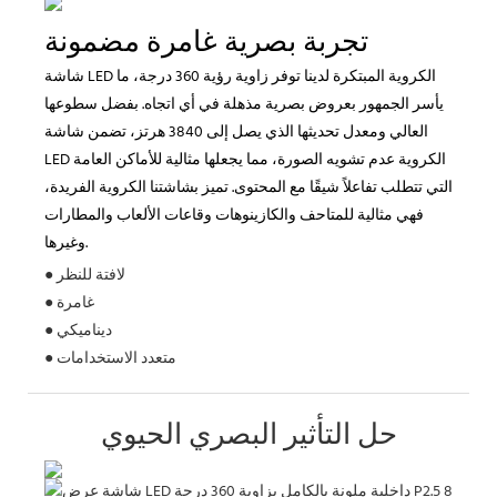
تجربة بصرية غامرة مضمونة
شاشة LED الكروية المبتكرة لدينا توفر زاوية رؤية 360 درجة، ما
يأسر الجمهور بعروض بصرية مذهلة في أي اتجاه. بفضل سطوعها
العالي ومعدل تحديثها الذي يصل إلى 3840 هرتز، تضمن شاشة
LED الكروية عدم تشويه الصورة، مما يجعلها مثالية للأماكن العامة
التي تتطلب تفاعلاً شيقًا مع المحتوى. تميز بشاشتنا الكروية الفريدة،
فهي مثالية للمتاحف والكازينوهات وقاعات الألعاب والمطارات
وغيرها.
● لافتة للنظر
● غامرة
● ديناميكي
● متعدد الاستخدامات
حل التأثير البصري الحيوي
جربة