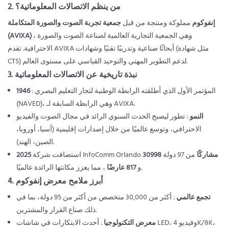
2. من ينظم الاتصالات المعلوماتية؟
إنفوكوم
مملوكة ومنتجة من قبل
جمعية تجربة الصوت والصورة المتكاملة
، وهي الجمعية التجارية العالمية لصناعة الصوت والصورة
(AVIXA)
الاحترافية. تقدم AVIXA أبحاثًا صناعية وتدريبًا تقنيًا وشهادات (مثل شهادة
CTS) لدعم التطوير المهني والتوحيد القياسي على مستوى العالم.
3. نبذة تاريخية عن الاتصالات المعلوماتية
: المؤتمر الأول الذي أطلقته الرابطة الوطنية لتجار التعليم البصري
1946
(NAVED)، وهي الرابطة السابقة لـ AVIXA.
النمو
: تطور ليصبح الحدث السنوي الرائد في مجال الصوت والفيديو
الاحترافي، وتوسع عالميًا من خلال إصدارات إقليمية (آسيا، أوروبا،
الصين، الهند).
30998 مشاركًا
من 97 دولة
استضافت شركة InfoComm Orlando
2025
، مما يعزز مكانتها الرائدة عالميًا.
و
817 عارضًا
4. أبرز ملامح معرض إنفوكوم
تجمع عالمي
: أكثر من 30,000 متخصص من أكثر من 95 دولة، بما في
ذلك صناع القرار والمشترين.
معرض التكنولوجيا
: أحدث الابتكارات في شاشات LED، وفيديو 4K/8K،