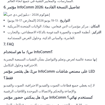
الممارسات، والمعايير التقنية في جميع أنحاء العالم.
6. مؤتمر InfoComm 2026: تفاصيل النسخة القادمة
التواريخ
: 13-19 يونيو 2026 (المعارض: 17-19 يونيو)
المكان
: مركز مؤتمرات لاس فيغاس، نيفادا، الولايات المتحدة الأمريكية
التركيز
: أنظمة الصوت والصورة المدعومة بالذكاء الاصطناعي، والتجارب
الغامرة، والمباني الذكية، وحلول العرض المستدامة.
7. FAQ
س1: ما هو استخدام InfoComm؟
إنها منصة عالمية لعرض وتعلم والتواصل بشأن التقنيات السمعية البصرية
الاحترافية وحلول التكامل.
س2: هل يقتصر مؤتمر InfoComm على مصنعي شاشات LED
فقط؟
لا. إنه يغطي جميع قطاعات الصوت والفيديو الاحترافية: الصوت والفيديو
والإضاءة والتحكم والاتصالات الموحدة واللافتات الرقمية.
س3: هل يمكنني حضور مؤتمر InfoComm كمستخدم نهائي؟