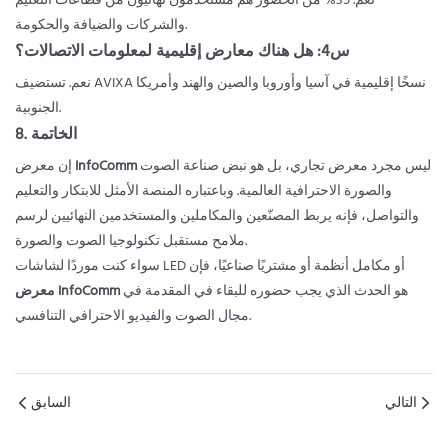
نعم. 35% من الحضور هم مستخدمون نهائيون من قطاعات التعليم
والشركات والضيافة والحكومة.
س4: هل هناك معارض إقليمية لمعلومات الاتصالات؟
نعم. تستضيف AVIXA نسخًا إقليمية في آسيا وأوروبا والصين والهند وأمريكا
الجنوبية.
8. الخاتمة
ليس مجرد معرض تجاري، بل هو نبض صناعة الصوت
InfoComm
إن معرض
والصورة الاحترافية العالمية. وباعتباره المنصة الأمثل للابتكار والتعليم
والتواصل، فإنه يربط المصنّعين والمكاملين والمستخدمين النهائيين لرسم
ملامح مستقبل تكنولوجيا الصوت والصورة.
سواء كنت موردًا لشاشات LED أو مكامل أنظمة أو مشتريًا صناعيًا، فإن
هو الحدث الذي يجب حضوره للبقاء في المقدمة في
معرض InfoComm
مجال الصوت والفيديو الاحترافي التنافسي.
التالي
السابق