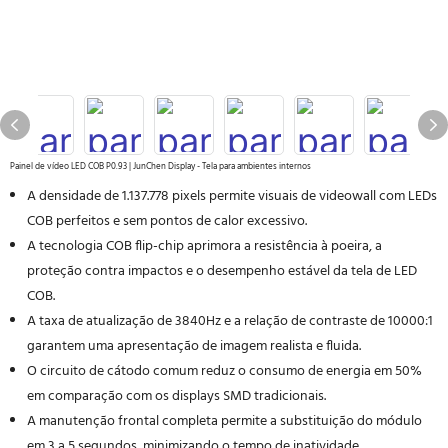
Painel de vídeo LED COB P0.93 | JunChen Display - Tela para ambientes internos
A densidade de 1.137.778 pixels permite visuais de videowall com LEDs
COB perfeitos e sem pontos de calor excessivo.
A tecnologia COB flip-chip aprimora a resistência à poeira, a
proteção contra impactos e o desempenho estável da tela de LED
COB.
A taxa de atualização de 3840Hz e a relação de contraste de 10000:1
garantem uma apresentação de imagem realista e fluida.
O circuito de cátodo comum reduz o consumo de energia em 50%
em comparação com os displays SMD tradicionais.
A manutenção frontal completa permite a substituição do módulo
em 3 a 5 segundos, minimizando o tempo de inatividade.