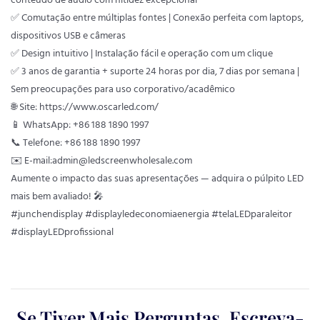
conteúdo de áudio com nitidez excepcional
✅ Comutação entre múltiplas fontes | Conexão perfeita com laptops,
dispositivos USB e câmeras
✅ Design intuitivo | Instalação fácil e operação com um clique
✅ 3 anos de garantia + suporte 24 horas por dia, 7 dias por semana |
Sem preocupações para uso corporativo/acadêmico
🌐 Site:
https://www.oscarled.com/
📱 WhatsApp: +86 188 1890 1997
📞 Telefone: +86 188 1890 1997
✉️ E-mail:admin@ledscreenwholesale.com
Aumente o impacto das suas apresentações — adquira o púlpito LED
mais bem avaliado! 🎤
#junchendisplay #displayledeconomiaenergia #telaLEDparaleitor
#displayLEDprofissional
Se Tiver Mais Perguntas, Escreva-