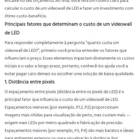
encaixe no seu orçamento. Ao final, você terá um roteiro claro para
calcular o custo de um videowall de LED e fazer um investimento com
ótimo custo-benefício.
Principais fatores que determinam o custo de um videowall
de LED
Para responder completamente à pergunta “quanto custa um
videowall de LED?”, primeiro você precisa entender os fatores que
influenciam o preço. Esses elementos impactam diretamente os custos
iniciais e o valor a longo prazo, portanto, conhecê-los ajuda você a
evitar pagar caro demais ou escolher uma solução de baixa qualidade.
1. Distância entre pixels
O espaçamento entre pixels (distância entre os pixels de LED) é o
principal fator que influencia o custo de um videowall de LED.
Espaçamentos menores (por exemplo, P1.2, P2) proporcionam
imagens mais nítidas para visualização de perto, mas custam mais —
exigem mais LEDs por metro quadrado e fabricação de precisão.
Espaçamentos maiores (por exemplo, P3, P4) são mais baratos e ideais
para ambientes externos ou para visualização à distância. Por