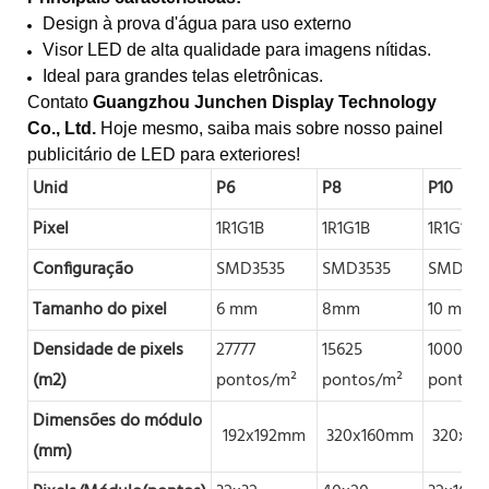
Design à prova d'água para uso externo
Visor LED de alta qualidade para imagens nítidas.
Ideal para grandes telas eletrônicas.
Contato
Guangzhou Junchen Display Technology
Co., Ltd.
Hoje mesmo, saiba mais sobre nosso painel
publicitário de LED para exteriores!
Unid
P6
P8
P10
Pixel
1R1G1B
1R1G1B
1R1G1B
Configuração
SMD3535
SMD3535
SMD353
Tamanho do pixel
6 mm
8mm
10 mm
Densidade de pixels
27777
15625
10000
(m2)
pontos/m²
pontos/m²
pontos
Dimensões do módulo
192x192mm
320x160mm
320x1
(mm)