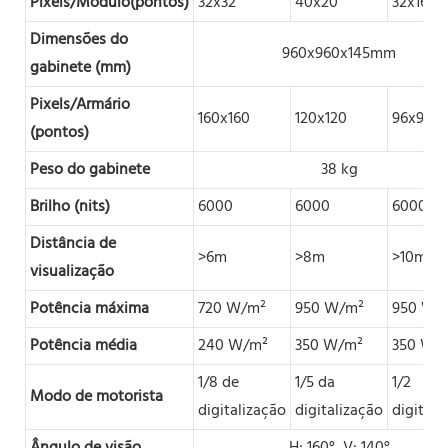
Pixels/Módulo(pontos)
32x32
40x20
32x16
Dimensões do
960x960x145mm
gabinete (mm)
Pixels/Armário
160x160
120x120
96x96
(pontos)
Peso do gabinete
38 kg
Brilho (nits)
6000
6000
6000
Distância de
>6m
>8m
>10m
visualização
Potência máxima
720 W/m²
950 W/m²
950 W/
Potência média
240 W/m²
350 W/m²
350 W/
1/8 de
1/5 da
1/2
Modo de motorista
digitalização
digitalização
digitali
Ângulo de visão
H: 160°, V: 140°