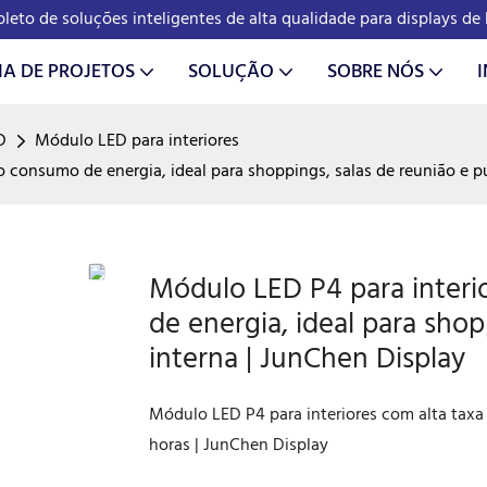
eto de soluções inteligentes de alta qualidade para displays d
IA DE PROJETOS
SOLUÇÃO
SOBRE NÓS
D
Módulo LED para interiores
xo consumo de energia, ideal para shoppings, salas de reunião e p
Módulo LED P4 para interio
de energia, ideal para shop
interna | JunChen Display
Módulo LED P4 para interiores com alta taxa d
horas | JunChen Display