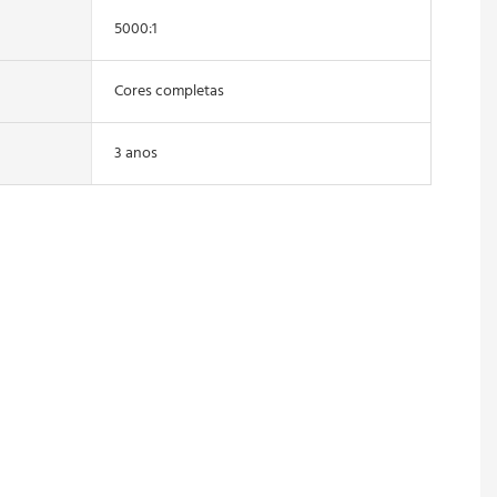
5000:1
Cores completas
3 anos