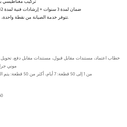
تركيب مغناطيسي بالشفط + 
حاصل على شهادات CE/ROHS/FCC/CCC، ضمان لمدة 3 سنوات + إرشادات فنية لمدة 7/42
تتوفر خدمة الصيانة من نقطة واحدة، وهي متينة ومصنوعة من مواد مقاومة للضغط.
خطاب اعتماد، مستندات مقابل قبول، مستندات مقابل دفع، تحويل
موني جرا
من 1 إلى 50 قطعة: 7 أيام، أكثر من 50 قطعة: يتم التفاوض على المدة (بالأيام)
داخ