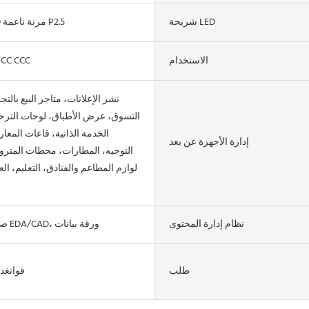
شريحة LED
شاشة LED مرنة ناعمة P2.5
الاستخدام
FCC CCC
نشر الإعلانات، متاجر البيع بالت
التسوق، عرض الأطباق، لوحات الترح
الخدمة الذاتية، قاعات المع
إدارة الأجهزة عن بعد
التوجيه، المطارات، محطات المترو،
لوازم المطاعم والفنادق، التعليم، الع
نظام إدارة المحتوى
صورة، نماذج EDA/CAD، ورقة بيانات
طلب
قوانغد