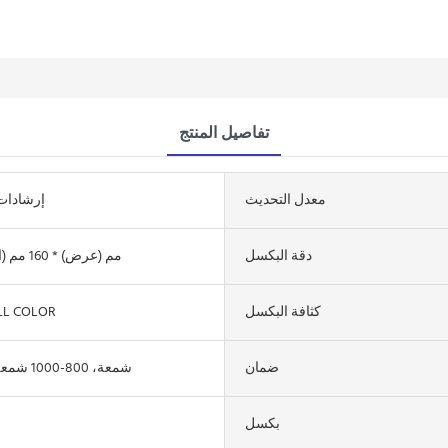
تفاصيل المنتج
معدل التحديث
7/42 إرشاد
دقة البكسل
320 مم (عرض) * 160 مم (ارتفاع)
كثافة البكسل
LL COLOR
ضمان
5000 شمعة، 800-1000 شمعة/م²
بكسل