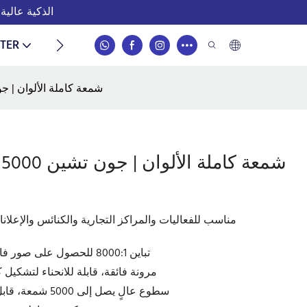
Junchen Display – مورد شامل لحلول توفير الطاقة لشاشات
اتصال
TER
شاشة LED مرنة داخلية P2.5 5000 شمعة كام
ضمان لمدة 3 سنوات، حاصل على شهادة CE - مناسب للفعاليات والمراكز التجارية والكنائس والإعلا
دقة بكسل P2.5 + تباين 8000:1 للحصول على صور فائقة الوضوح بالألوان الكاملة
مرونة فائقة، قابلة للانحناء لتشكيل كرا
سطوع عالٍ يصل إلى 5000 شمعة، قابل للتكيف مع بيئات الإضاءة الداخلية والخارجية