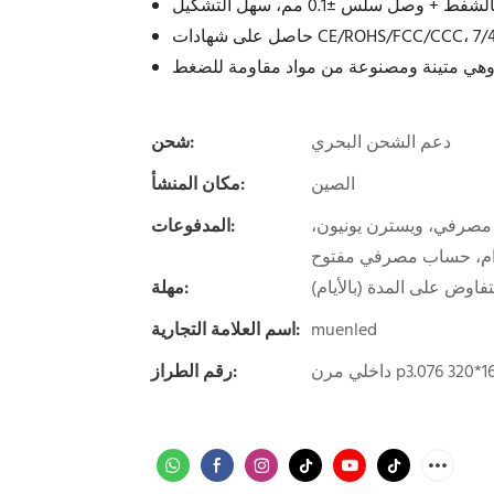
وصل سلس ±0.1 مم، سهل التشكيل
دعم الشحن البحري
شحن:
الصين
مكان المنشأ:
 مصرفي، ويسترن يونيون،
المدفوعات:
م، حساب مصرفي مفتوح
مهلة:
muenled
اسم العلامة التجارية:
لي مرن p3.076 320*160
رقم الطراز: