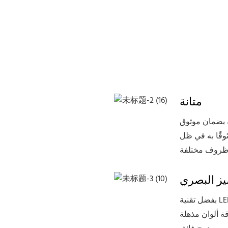
متانة
ة بضمان موثوق
ثوقًا به في ظل
يز البصري
بفضل تقنية LED المتقدمة، توفر هذه الشاشة شاشات عرض نابضة
قة ألوان مذهلة