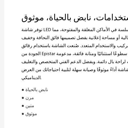
ستخدامات، نابض بالحياة، موثوق
توفر شاشة LED المرنة صورًا نابضة بالحياة وسلسة في الأماكن المغلقة والمفتوحة، مما
لية أو مساحة إعلانية بفضل تصميمها فائق النحافة وخفيف
يب والاستخدام المتعدد. صُنعت الشاشة باستخدام رقائق LED عالية
الجودة من Epistar وعملية إنتاج موحدة، مما يضمن سطوعًا استثنائيًا ومتانة فائقة، مدعومة
ل لمدة 3 سنوات لراحة بال دائمة. وبفضل الدعم الفني المتخصص والتغليف
اشة أداءً موثوقًا وصيانة سهلة لتلبية احتياجاتك من العرض
الديناميكي.
● نابض بالحياة
● مرن
● متين
● موثوق