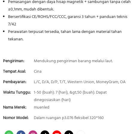
Pemasangan dengan daya hisap magnetik + sambungan tanpa celah
±0,1mm, mudah dibentuk.
Bersertifikasi CE/ROHS/FCC/CCC, garansi 3 tahun + panduan teknis
7/42
Perawatan terpusat tersedia, tahan lama dengan material tahan
tekanan.
Pengiriman:
Mendukung pengiriman barang melalui laut.
Tempat Asal:
Cina
Pembayaran:
L/C, D/A, D/P, T/T, Western Union, MoneyGram, OA
Waktu Tunggu:
1-50 (buah): 7 (hari), &gt;50 (buah): Dapat
dinegosiasikan (hari)
Nama Merek:
muenled
Nomor Model:
Dalam ruangan p3.076 fleksibel 320*160