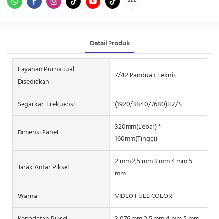
Detail Produk
Layanan Purna Jual
7/42 Panduan Teknis
Disediakan
Segarkan Frekuensi
(1920/3840/7680)HZ/S
320mm(Lebar) *
Dimensi Panel
160mm(Tinggi)
2 mm 2,5 mm 3 mm 4 mm 5
Jarak Antar Piksel
mm
Warna
VIDEO FULL COLOR
Kepadatan Piksel
3,076 mm 2,5 mm 4 mm 5 mm