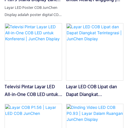
| JunChen Display
JunChen Display
Layar LED Poster COB JunChen
Display adalah poster digital COB
yang dipasang vertikal di lantai,
dirancang khusus untuk iklan
bergerak di dalam ruangan. Layar
ini mengintegrasikan teknologi
panel COB anti-benturan, kontrol
nirkabel smartphone, dan alas
roda portabel, sehingga
menghilangkan kabel dan
instalasi yang rumit. Layar LED
Televisi Pintar Layar LED
Layar LED COB Lipat dan
Poster COB menghadirkan visual
ultra-HD bebas kedip,
All-in-One COB LED untuk
Dapat Diangkat
mendukung pembaruan konten
Konferensi | JunChen
Terintegrasi | JunChen
jarak jauh secara real-time, yang
Display
Display
secara signifikan meningkatkan
eksposur merek dan efisiensi