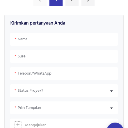
Transparan P3.91-7.82 untuk
dari Panel Dinding Video LED
Jendela Kaca Iklan Dalam
Lipat Portabel P2 untuk Poster
Ruangan, Temukan Detail dan
dan Banner - Guangzhou
Kirimkan pertanyaan Anda
Harga tentang Layar LED
Junchen Display Technology Co.,
Transparan P3.91-7.82 untuk
Ltd.
Pusat Perbelanjaan - Guangzhou
Nama
Junchen Display Technology Co.,
Ltd.
Surel
Telepon/WhatsApp
Status Proyek?
Pilih Tampilan
Mengajukan