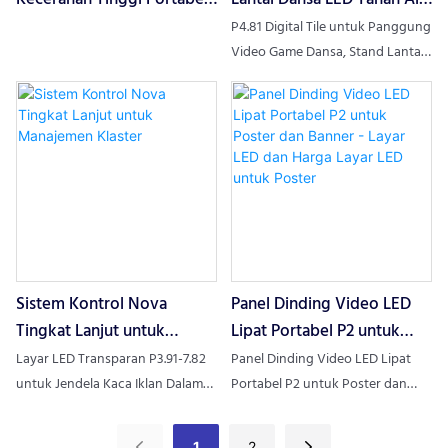
Lipat Tiga untuk
untuk Iklan Luar Ruangan
P4.81 Digital Tile untuk Panggung
Penggunaan Dalam
Video Game Dansa, Stand Lantai
LED, Dinding LED, Temukan Detail
Ruangan
dan Harga tentang Layar LED
untuk Lantai Dansa dari P4.81
Digital Tile untuk Panggung
Video Game Dansa, Stand Lantai
LED, Dinding LED - Guangzhou
Junchen Display Technology Co.,
Ltd.
Sistem Kontrol Nova
Panel Dinding Video LED
Tingkat Lanjut untuk
Lipat Portabel P2 untuk
Manajemen Klaster
Poster dan Banner - Layar
Layar LED Transparan P3.91-7.82
Panel Dinding Video LED Lipat
LED dan Harga Layar LED
untuk Jendela Kaca Iklan Dalam
Portabel P2 untuk Poster dan
Ruangan, Temukan Detail dan
Banner, Temukan Detail dan
untuk Poster
Harga tentang Layar LED
Harga tentang Layar LED Poster
1
2