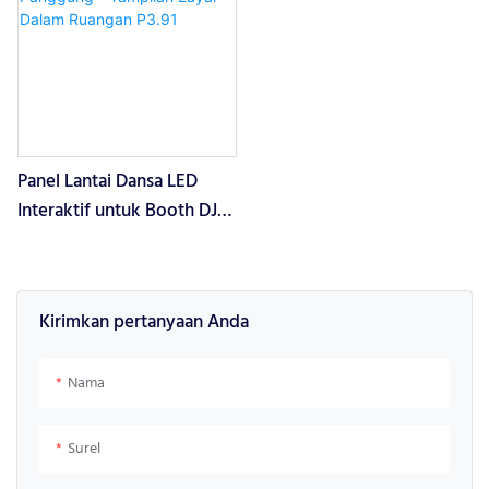
Digital Tile untuk Panggung
dari Layar LED Lantai Dansa
Video Game Dansa, Stand Lantai
P2.976 untuk Iklan, Layar LED
LED, Dinding LED - Guangzhou
Berdiri untuk Lantai Dansa Disko
Junchen Display Technology Co.,
- Guangzhou Junchen Display
Ltd.
Technology Co., Ltd.
Panel Lantai Dansa LED
Interaktif untuk Booth DJ
Panggung - Tampilan Layar
Dalam Ruangan P3.91
Kirimkan pertanyaan Anda
Nama
Surel