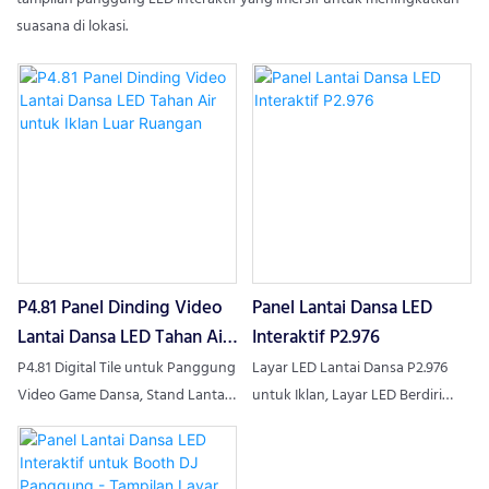
suasana di lokasi.
P4.81 Panel Dinding Video
Panel Lantai Dansa LED
Lantai Dansa LED Tahan Air
Interaktif P2.976
untuk Iklan Luar Ruangan
P4.81 Digital Tile untuk Panggung
Layar LED Lantai Dansa P2.976
Video Game Dansa, Stand Lantai
untuk Iklan, Layar LED Berdiri
LED, Dinding LED, Temukan Detail
untuk Lantai Dansa Disko,
dan Harga tentang Layar LED
Temukan Detail dan Harga
untuk Lantai Dansa dari P4.81
tentang Panel LED Lantai Dansa