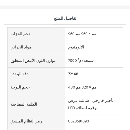
تفاصيل المنتج
960 مم × 960 مم
حجم الخزانة
الألومنيوم
مواد الخزائن
7000 شمعة/م²
توازن اللون الأبيض السطوع
72*48
دقة الوحدة
480 مم × 320 مم
حجم اللوحة
تأجير خارجي - شاشة عرض
الكلمة المفتاحية
LED موفرة للطاقة
8528591090
رمز النظام المنسق