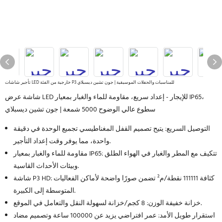
تأجير شاشات LED خارجية من الفئة P3 للمناسبات والحفلات الموسيقية | جون تشين ديسبلاي
شاشة عرض LED للإيجار - إعداد سريع، مقاومة للماء والغبار بمعيار IP65،
سطوع عالي الوضوح 5000 شمعة | جون تشين ديسبلاي
التوصيل السريع: يتيح تصميم القفل المغناطيسي تجميع الوحدة في دقيقة
واحدة، مما يوفر وقت إعداد التأجير.
مقاومة للماء والغبار بمعيار IP65: تتكيف مع المطر والغبار في الهواء الطلق
وبيئات الأحداث القاسية.
شاشة P3 HD: كثافة 111111 نقطة/م² تضمن صورًا واضحة لأماكن الفعاليات
المتوسطة إلى الكبيرة.
خزانة خفيفة الوزن: 8 كجم/خزانة لسهولة النقل والتعامل في الموقع.
استقرار طويل الأمد: عمر افتراضي يزيد عن 100000 ساعة وتصميم مضاد