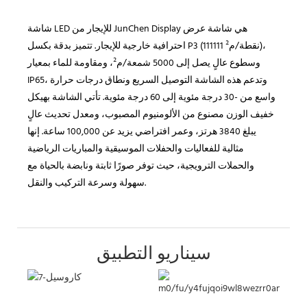
شاشة LED للإيجار من JunChen Display هي شاشة عرض
احترافية خارجية للإيجار. تتميز بدقة بكسل P3 (111111 نقطة/م²)،
وسطوع عالٍ يصل إلى 5000 شمعة/م²، ومقاومة للماء بمعيار
IP65، وتدعم هذه الشاشة التوصيل السريع ونطاق درجات حرارة
واسع من -30 درجة مئوية إلى 60 درجة مئوية. تأتي الشاشة بهيكل
خفيف الوزن مصنوع من الألومنيوم المصبوب، ومعدل تحديث عالٍ
يبلغ 3840 هرتز، وعمر افتراضي يزيد عن 100,000 ساعة. إنها
مثالية للفعاليات والحفلات الموسيقية والمباريات الرياضية
والحملات الترويجية، حيث توفر صورًا ثابتة ونابضة بالحياة مع
سهولة وسرعة التركيب والنقل.
سيناريو التطبيق