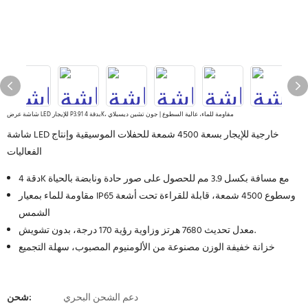
شاشة عرض LED للإيجار P3.91 بدقة 4K، مقاومة للماء، عالية السطوع | جون تشين ديسبلاي
شاشة LED خارجية للإيجار بسعة 4500 شمعة للحفلات الموسيقية وإنتاج
الفعاليات
دقة 4K مع مسافة بكسل 3.9 مم للحصول على صور حادة ونابضة بالحياة
مقاومة للماء بمعيار IP65 وسطوع 4500 شمعة، قابلة للقراءة تحت أشعة
الشمس
معدل تحديث 7680 هرتز وزاوية رؤية 170 درجة، بدون تشويش.
خزانة خفيفة الوزن مصنوعة من الألومنيوم المصبوب، سهلة التجميع
دعم الشحن البحري
شحن: