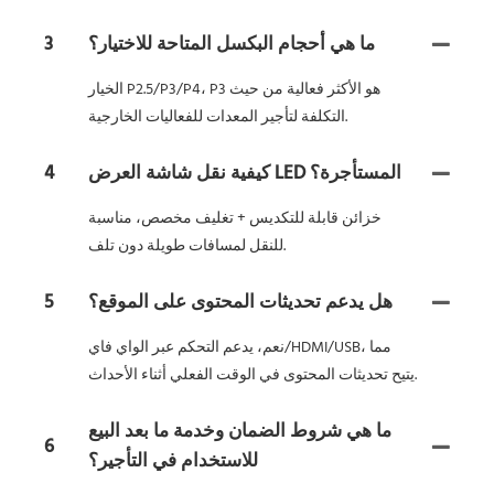
ما هي أحجام البكسل المتاحة للاختيار؟
3
الخيار P2.5/P3/P4، P3 هو الأكثر فعالية من حيث
التكلفة لتأجير المعدات للفعاليات الخارجية.
كيفية نقل شاشة العرض LED المستأجرة؟
4
خزائن قابلة للتكديس + تغليف مخصص، مناسبة
للنقل لمسافات طويلة دون تلف.
هل يدعم تحديثات المحتوى على الموقع؟
5
نعم، يدعم التحكم عبر الواي فاي/HDMI/USB، مما
يتيح تحديثات المحتوى في الوقت الفعلي أثناء الأحداث.
ما هي شروط الضمان وخدمة ما بعد البيع
6
للاستخدام في التأجير؟