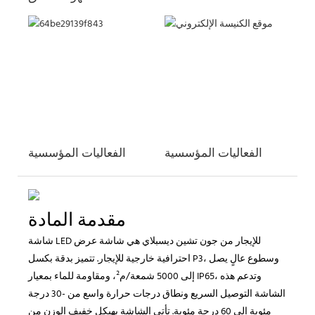
الفعاليات المؤسسية
الفعاليات المؤسسية
مقدمة المادة
شاشة LED للإيجار من جون تشين ديسبلاي هي شاشة عرض
احترافية خارجية للإيجار. تتميز بدقة بكسل P3، وسطوع عالٍ يصل
إلى 5000 شمعة/م²، ومقاومة للماء بمعيار IP65، وتدعم هذه
الشاشة التوصيل السريع ونطاق درجات حرارة واسع من -30 درجة
مئوية إلى 60 درجة مئوية. تأتي الشاشة بهيكل خفيف الوزن من