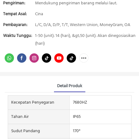
Pengiriman:
Mendukung pengiriman barang melalui laut.
Tempat Asal:
Cina
Pembayaran:
L/C, D/A, D/P, T/T, Western Union, MoneyGram, OA
Waktu Tunggu:
1-50 (unit): 14 (hari), &gt;50 (unit): Akan dinegosiasikan
(hari)
Detail Produk
Kecepatan Penyegaran
7680HZ
Tahan Air
IP65
Sudut Pandang
170°