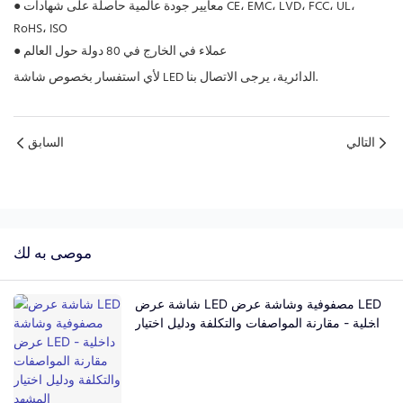
معايير جودة عالمية حاصلة على شهادات CE، EMC، LVD، FCC، UL،
●
RoHS، ISO
عملاء في الخارج في 80 دولة حول العالم
●
لأي استفسار بخصوص شاشة LED الدائرية، يرجى الاتصال بنا.
التالي
السابق
موصى به لك
شاشة عرض LED مصفوفية وشاشة عرض LED
داخلية - مقارنة المواصفات والتكلفة ودليل اختيار
المشهد