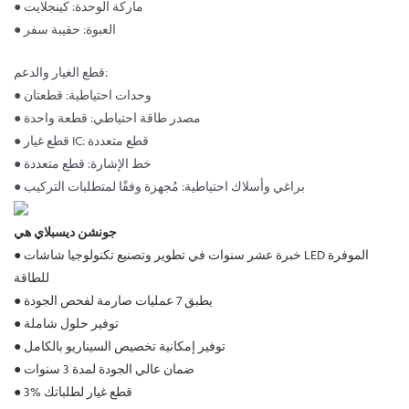
● ماركة الوحدة: كينجلايت
● العبوة: حقيبة سفر
قطع الغيار والدعم:
● وحدات احتياطية: قطعتان
● مصدر طاقة احتياطي: قطعة واحدة
● قطع غيار IC: قطع متعددة
● خط الإشارة: قطع متعددة
● براغي وأسلاك احتياطية: مُجهزة وفقًا لمتطلبات التركيب
جونشن ديسبلاي هي
● خبرة عشر سنوات في تطوير وتصنيع تكنولوجيا شاشات LED الموفرة
للطاقة
يطبق 7 عمليات صارمة لفحص الجودة
●
توفير حلول شاملة
●
توفير إمكانية تخصيص السيناريو بالكامل
●
ضمان عالي الجودة لمدة 3 سنوات
●
3% قطع غيار لطلباتك
●