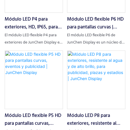
Módulo LED P4 para
Módulo LED flexible P6 HD
exteriores, HD, IP65, para
para pantallas curvas |
eventos | JunChen Display
JunChen Display
El módulo LED flexible P4 para
El módulo LED flexible P6 de
exteriores de JunChen Display es
JunChen Display es un núcleo de
un núcleo de pantalla flexible
pantalla flexible profesional para
profesional para exteriores. Con
diversos escenarios. Con una
una distancia entre píxeles de 4
distancia entre píxeles de 6 mm
mm (62500 puntos/㎡),
(27778 puntos/㎡), material de
resistencia al agua y al polvo IP65,
PCB ultraflexible, diseño ligero y
material de PCB ultrasuave y una
más de 100 000 horas de vida útil,
vida útil de más de 100 000 horas,
este módulo LED p6 se adapta a
este módulo LED P4 para
superficies curvas o irregulares.
exteriores se adapta a superficies
Integra imágenes HD, es fácil de
Módulo LED flexible P5 HD
Módulo LED P8 para
curvas. Integra imágenes HD,
instalar y duradero, ideal para
durabilidad en exteriores y fácil
anuncios curvos, escenarios e
para pantallas curvas,
exteriores, resistente al
instalación, ideal para publicidad
instalaciones creativas.