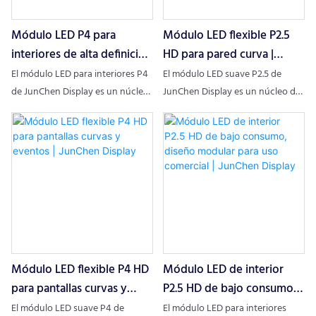
3840 Hz y una instalación sin
y larga durabilidad, ideal para
Módulo LED P4 para
Módulo LED flexible P2.5
herramientas. Son ideales para
centros comerciales, reuniones
reuniones, centros comerciales,
corporativas, publicidad en
interiores de alta definición
HD para pared curva |
publicidad en interiores y
interiores y vestíbulos.
y ahorro de energía para
JunChen Display
El módulo LED para interiores P4
El módulo LED suave P2.5 de
vestíbulos, ofreciendo un
centros comerciales,
de JunChen Display es un núcleo
JunChen Display es un núcleo de
funcionamiento de bajo
de pantalla de alto rendimiento
pantalla flexible y profesional
reuniones y publicidad en
consumo y una fiabilidad
para interiores con una densidad
para diversos escenarios. Con
interiores | JunChen Display
duradera.
de píxeles de 62 500 puntos/㎡.
una distancia entre píxeles de 2,5
Como módulo LED para interiores
mm (160 000 puntos/㎡), material
confiable, combina imágenes HD,
de PCB ultraflexible, diseño ligero
tecnología de ahorro de energía
y una vida útil de más de 100 000
e instalación sin herramientas,
horas, este módulo LED P2.5 se
ideal para centros comerciales,
adapta a superficies curvas e
reuniones corporativas,
irregulares. Es ideal para pantallas
Módulo LED flexible P4 HD
Módulo LED de interior
publicidad en interiores y
publicitarias curvas, fondos de
vestíbulos, ofreciendo una
escenario e instalaciones
para pantallas curvas y
P2.5 HD de bajo consumo,
calidad consistente y bajos
creativas, integrando imágenes
eventos | JunChen Display
diseño modular para uso
El módulo LED suave P4 de
El módulo LED para interiores