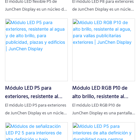
eventos y publicidad |
agua y de alto brillo, para
El módulo LED flexible P5 de
El módulo LED P8 para exteriores
exterior, fondos de escenario y
JunChen Display
publicidad, plazas y
JunChen Display es un núcleo de
de JunChen Display es un núcleo
pantallas cuadradas.
pantalla flexible profesional para
de pantalla de alta fiabilidad para
estadios | JunChen Display
diversos escenarios. Con una
exteriores, diseñado para
distancia entre píxeles de 5 mm
entornos exigentes. Con una
(40 000 puntos/㎡), material de
distancia entre píxeles de 8 mm
PCB ultraflexible, diseño ligero y
(15625 puntos/㎡), un alto brillo
más de 100 000 horas de vida útil,
de 4500 nits, protección IP65
este módulo LED p5 se adapta a
contra el agua y una vida útil de
superficies curvas e irregulares.
más de 100 000 horas, este
Es ideal para pantallas
módulo LED para exteriores
Módulo LED P5 para
Módulo LED RGB P10 de
publicitarias curvas, fondos de
ofrece imágenes nítidas y vívidas.
escenario e instalaciones
Es ideal para publicidad exterior,
exteriores, resistente al
alto brillo, resistente al
creativas, integrando imágenes
displays en plazas, estadios y
agua y de alto brillo, para
agua, para vallas
El módulo LED P5 para exteriores
El módulo LED RGB P10 de
en alta definición, fácil instalación
fachadas arquitectónicas, ya que
publicidad, plazas y
publicitarias exteriores |
de JunChen Display es un núcleo
JunChen Display es una pantalla
y gran durabilidad.
combina resistencia a la
de pantalla profesional para
LED profesional para exteriores,
edificios | JunChen Display
JunChen Display
intemperie, eficiencia energética
exteriores, diseñado para
diseñada para entornos
y un rendimiento estable.
entornos hostiles. Con una
exteriores hostiles. Con una