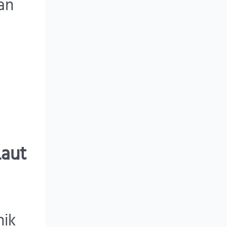
an
Laut
nik