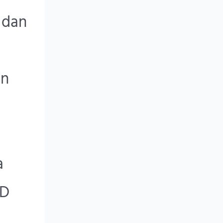
 dan
an
a
ED
.