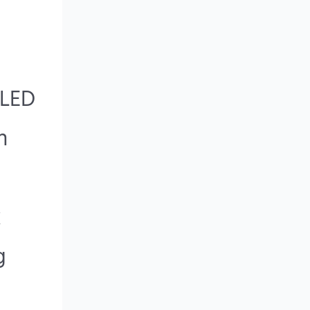
 LED
n
k
g