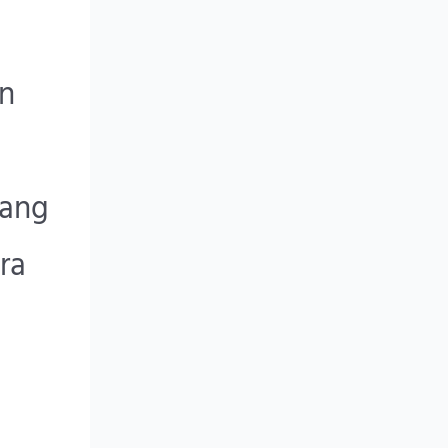
an
cang
ra