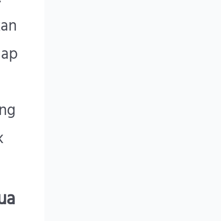
kan
dap
ang
k
Dua