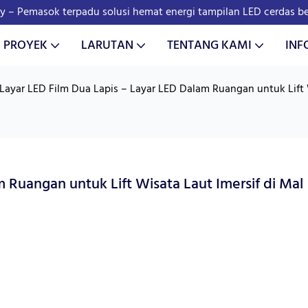
y – Pemasok terpadu solusi hemat energi tampilan LED cerdas ber
I PROYEK
LARUTAN
TENTANG KAMI
INF
Layar LED Film Dua Lapis – Layar LED Dalam Ruangan untuk Lift 
 Ruangan untuk Lift Wisata Laut Imersif di Mal