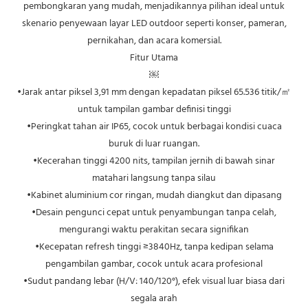
pembongkaran yang mudah, menjadikannya pilihan ideal untuk
skenario penyewaan layar LED outdoor seperti konser, pameran,
pernikahan, dan acara komersial.
Fitur Utama
￼
•Jarak antar piksel 3,91 mm dengan kepadatan piksel 65.536 titik/㎡
untuk tampilan gambar definisi tinggi
•Peringkat tahan air IP65, cocok untuk berbagai kondisi cuaca
buruk di luar ruangan.
•Kecerahan tinggi 4200 nits, tampilan jernih di bawah sinar
matahari langsung tanpa silau
•Kabinet aluminium cor ringan, mudah diangkut dan dipasang
•Desain pengunci cepat untuk penyambungan tanpa celah,
mengurangi waktu perakitan secara signifikan
•Kecepatan refresh tinggi ≥3840Hz, tanpa kedipan selama
pengambilan gambar, cocok untuk acara profesional
•Sudut pandang lebar (H/V: 140/120°), efek visual luar biasa dari
segala arah