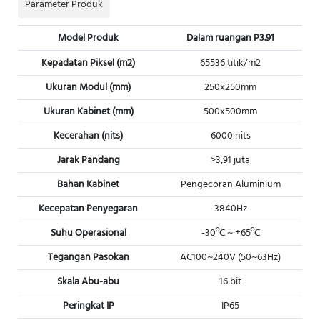
Parameter Produk
Model Produk
Dalam ruangan P3.91
Kepadatan Piksel (m2)
65536 titik/m2
Ukuran Modul (mm)
250x250mm
Ukuran Kabinet (mm)
500x500mm
Kecerahan (nits)
6000 nits
Jarak Pandang
>3,91 juta
Bahan Kabinet
Pengecoran Aluminium
Kecepatan Penyegaran
3840Hz
Suhu Operasional
-30ºC ~ +65ºC
Tegangan Pasokan
AC100~240V (50~63Hz)
Skala Abu-abu
16 bit
Peringkat IP
IP65