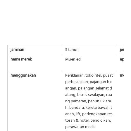
jaminan
5 tahun
jenis
nama merek
Muenled
aplika
menggunakan
Periklanan, toko ritel, pusat
media 
perbelanjaan, pajangan hid
angan, pajangan selamat d
atang, bisnis swalayan, rua
ng pameran, penunjuk ara
h, bandara, kereta bawah t
anah, lift, perlengkapan res
toran & hotel, pendidikan,
perawatan medis