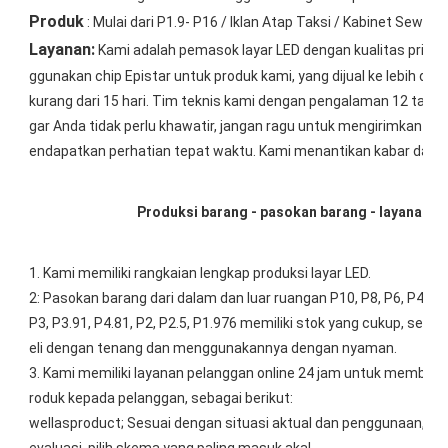
Produk
: Mulai dari P1.9- P16 / Iklan Atap Taksi / Kabinet Sewa / T
Layanan:
Kami adalah pemasok
layar LED
dengan kualitas prima
ggunakan chip Epistar untuk produk kami, yang dijual ke lebih dari
kurang dari 15 hari. Tim teknis kami dengan pengalaman 12 tahu
gar Anda tidak perlu khawatir, jangan ragu untuk mengirimkan p
endapatkan perhatian tepat waktu. Kami menantikan kabar dari 
Produksi barang - pasokan barang - layanan p
1. Kami memiliki rangkaian lengkap produksi layar LED.
2: Pasokan barang dari dalam dan luar ruangan P10, P8, P6, P4,
P3, P3.91, P4.81, P2, P2.5, P1.976 memiliki stok yang cukup, seka
eli dengan tenang dan menggunakannya dengan nyaman.
3. Kami memiliki layanan pelanggan online 24 jam untuk memban
roduk kepada pelanggan, sebagai berikut:
wellasproduct; Sesuai dengan situasi aktual dan penggunaan, un