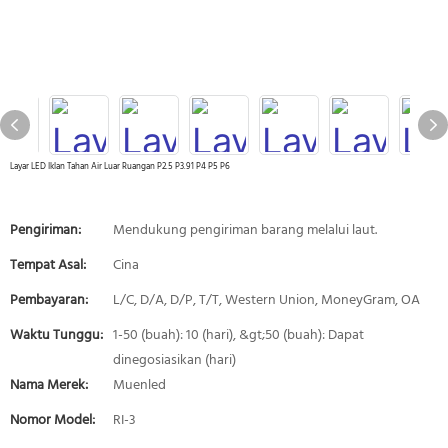
Layar LED Iklan Tahan Air Luar Ruangan P2.5 P3.91 P4 P5 P6
Pengiriman:
Mendukung pengiriman barang melalui laut.
Tempat Asal:
Cina
Pembayaran:
L/C, D/A, D/P, T/T, Western Union, MoneyGram, OA
Waktu Tunggu:
1-50 (buah): 10 (hari), &gt;50 (buah): Dapat
dinegosiasikan (hari)
Nama Merek:
Muenled
Nomor Model:
RI-3