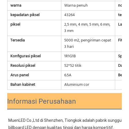
warna
Warna penuh
nomor
kepadatan piksel
43264
tempat
piksel
2,5 mm, 4 mm, 5 mm, 6 mm,
Layana
3 mm
Tersedia
5000 m2, pengiriman cepat
Fitur-
3 hari
Konfigurasi piksel
1R1G1B
Spesif
Resolusi piksel
52*52 titik
Daya r
Arus panel
6.5A
Berat 
Bahan kabinet
Aluminium cor
Informasi Perusahaan
MuenLED
Co.,Ltd di Shenzhen, Tiongkok adalah pabrik sungguha
billboard LED dengan kualitas tinggi dan harga kompetitif.