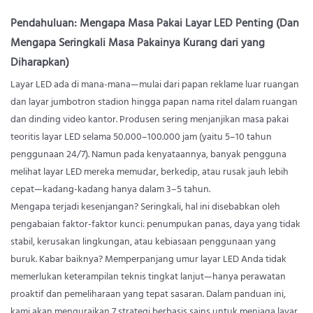
Pendahuluan: Mengapa Masa Pakai Layar LED Penting (Dan
Mengapa Seringkali Masa Pakainya Kurang dari yang
Diharapkan)
Layar LED ada di mana-mana—mulai dari papan reklame luar ruangan
dan layar jumbotron stadion hingga papan nama ritel dalam ruangan
dan dinding video kantor. Produsen sering menjanjikan masa pakai
teoritis layar LED selama 50.000–100.000 jam (yaitu 5–10 tahun
penggunaan 24/7). Namun pada kenyataannya, banyak pengguna
melihat layar LED mereka memudar, berkedip, atau rusak jauh lebih
cepat—kadang-kadang hanya dalam 3–5 tahun.
Mengapa terjadi kesenjangan? Seringkali, hal ini disebabkan oleh
pengabaian faktor-faktor kunci: penumpukan panas, daya yang tidak
stabil, kerusakan lingkungan, atau kebiasaan penggunaan yang
buruk. Kabar baiknya? Memperpanjang umur layar LED Anda tidak
memerlukan keterampilan teknis tingkat lanjut—hanya perawatan
proaktif dan pemeliharaan yang tepat sasaran. Dalam panduan ini,
kami akan menguraikan 7 strategi berbasis sains untuk menjaga layar